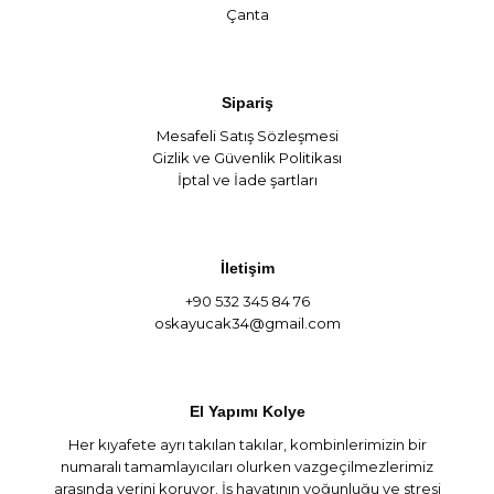
Çanta
Sipariş
Mesafeli Satış Sözleşmesi
Gizlik ve Güvenlik Politikası
İptal ve İade şartları
İletişim
+90 532 345 84 76
oskayucak34@gmail.com
El Yapımı Kolye
Her kıyafete ayrı takılan takılar, kombinlerimizin bir
numaralı tamamlayıcıları olurken vazgeçilmezlerimiz
arasında yerini koruyor. İş hayatının yoğunluğu ve stresi