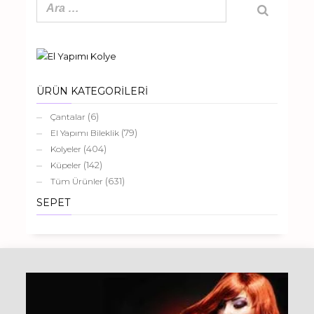
ÜRÜN KATEGORİLERİ
(6)
Çantalar
(79)
El Yapımı Bileklik
(404)
Kolyeler
(142)
Küpeler
(631)
Tüm Ürünler
SEPET