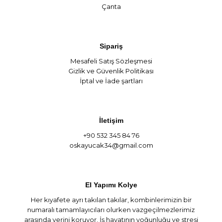
Çanta
Sipariş
Mesafeli Satış Sözleşmesi
Gizlik ve Güvenlik Politikası
İptal ve İade şartları
İletişim
+90 532 345 84 76
oskayucak34@gmail.com
El Yapımı Kolye
Her kıyafete ayrı takılan takılar, kombinlerimizin bir
numaralı tamamlayıcıları olurken vazgeçilmezlerimiz
arasında yerini koruyor. İş hayatının yoğunluğu ve stresi