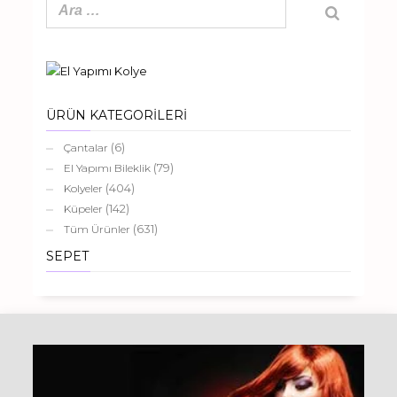
ÜRÜN KATEGORİLERİ
(6)
Çantalar
(79)
El Yapımı Bileklik
(404)
Kolyeler
(142)
Küpeler
(631)
Tüm Ürünler
SEPET