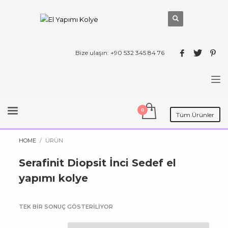
Bize ulaşın: +90 532 345 84 76
Tüm Ürünler
HOME
ÜRÜN
Serafinit Diopsit İnci Sedef el
yapımı kolye
TEK BIR SONUÇ GÖSTERILIYOR