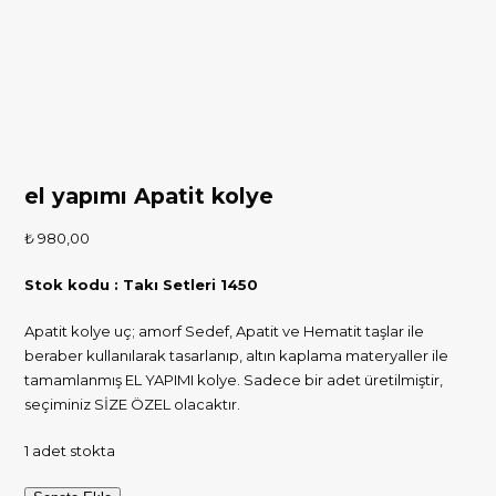
el yapımı Apatit kolye
₺
980,00
Stok kodu : Takı Setleri 1450
Apatit kolye uç; amorf Sedef, Apatit ve Hematit taşlar ile
beraber kullanılarak tasarlanıp, altın kaplama materyaller ile
tamamlanmış EL YAPIMI kolye. Sadece bir adet üretilmiştir,
seçiminiz SİZE ÖZEL olacaktır.
1 adet stokta
el