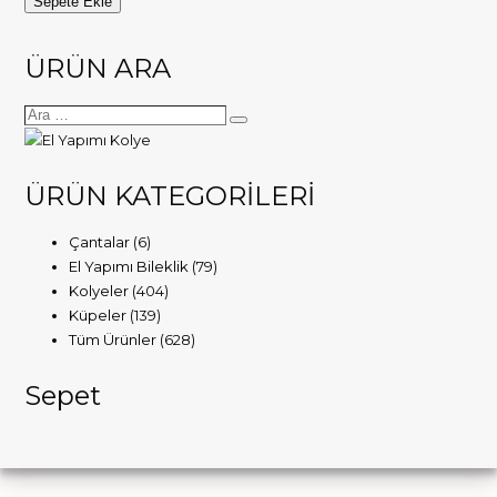
Sepete Ekle
yapımı
Apatit
ÜRÜN ARA
kolye
adet
ÜRÜN KATEGORİLERİ
Çantalar
(6)
El Yapımı Bileklik
(79)
Kolyeler
(404)
Küpeler
(139)
Tüm Ürünler
(628)
Sepet