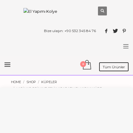
Bize ulaşın: +90 532 345 84 76
Tüm Ürünler
HOME
SHOP
KÜPELER
LARIMAR PRINAYT ÇELIK APARATLI EL YAPIMI KÜPE