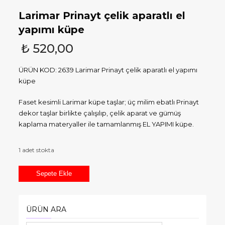
Larimar Prinayt çelik aparatlı el
yapımı küpe
₺
520,00
ÜRÜN KOD: 2639 Larimar Prinayt çelik aparatlı el yapımı
küpe
Faset kesimli Larimar küpe taşlar; üç milim ebatlı Prinayt
dekor taşlar birlikte çalışılıp, çelik aparat ve gümüş
kaplama materyaller ile tamamlanmış EL YAPIMI küpe.
1 adet stokta
Larimar
Sepete Ekle
Prinayt
çelik
aparatlı
ÜRÜN ARA
el