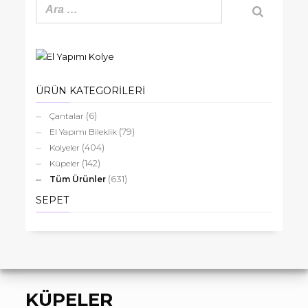
yapımı
küpe
adet
ÜRÜN KATEGORİLERİ
(6)
Çantalar
(79)
El Yapımı Bileklik
(404)
Kolyeler
(142)
Küpeler
(631)
Tüm Ürünler
SEPET
KÜPELER