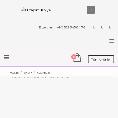
Bize ulaşın: +90 532 345 84 76
Tüm Ürünler
HOME
SHOP
KOLYELER
TURMALINLI AYTAŞI EL YAPIMI KOLYE