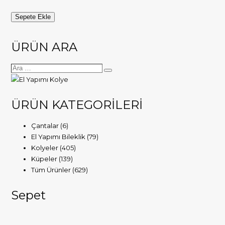
Turmalinli
Sepete Ekle
Aytaşı
el
ÜRÜN ARA
yapımı
kolye
adet
ÜRÜN KATEGORİLERİ
Çantalar
(6)
El Yapımı Bileklik
(79)
Kolyeler
(405)
Küpeler
(139)
Tüm Ürünler
(629)
Sepet