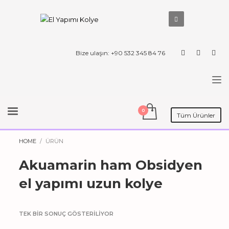
Bize ulaşın: +90 532 345 84 76
Tüm Ürünler
HOME
ÜRÜN
Akuamarin ham Obsidyen
el yapımı uzun kolye
TEK BIR SONUÇ GÖSTERILIYOR