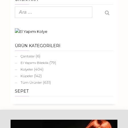
ÜRÜN KATEGORİLERİ
(6)
Çantalar
(79)
El Yapımı Bileklik
(404)
Kolyeler
(142)
Küpeler
(631)
Tüm Ürünler
SEPET