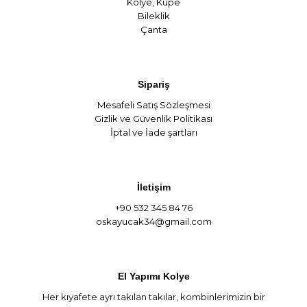
Kolye
,
Küpe
Bileklik
Çanta
Sipariş
Mesafeli Satış Sözleşmesi
Gizlik ve Güvenlik Politikası
İptal ve İade şartları
İletişim
+90 532 345 84 76
oskayucak34@gmail.com
El Yapımı Kolye
Her kıyafete ayrı takılan takılar, kombinlerimizin bir