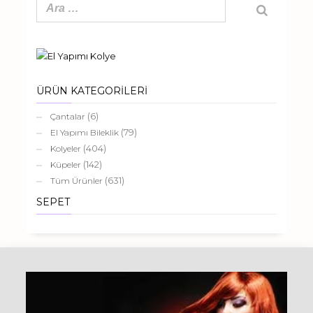
ÜRÜN KATEGORİLERİ
(6)
Çantalar
(79)
El Yapımı Bileklik
(404)
Kolyeler
(142)
Küpeler
(631)
Tüm Ürünler
SEPET