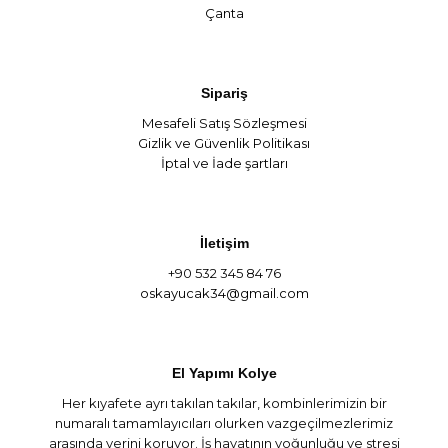
Çanta
Sipariş
Mesafeli Satış Sözleşmesi
Gizlik ve Güvenlik Politikası
İptal ve İade şartları
İletişim
+90 532 345 84 76
oskayucak34@gmail.com
El Yapımı Kolye
Her kıyafete ayrı takılan takılar, kombinlerimizin bir
numaralı tamamlayıcıları olurken vazgeçilmezlerimiz
arasında yerini koruyor. İş hayatının yoğunluğu ve stresi