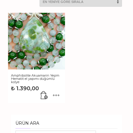
Amphibolite Akuamarin Yeşim
Hematit el yapımı düğümlü
kolye
₺
1.390,00
ÜRÜN ARA