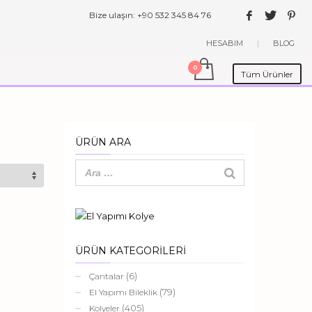
Bize ulaşın: +90 532 345 84 76
HESABIM
|
BLOG
Tüm Ürünler
ÜRÜN ARA
ÜRÜN KATEGORİLERİ
(6)
Çantalar
(79)
El Yapımı Bileklik
(405)
Kolyeler