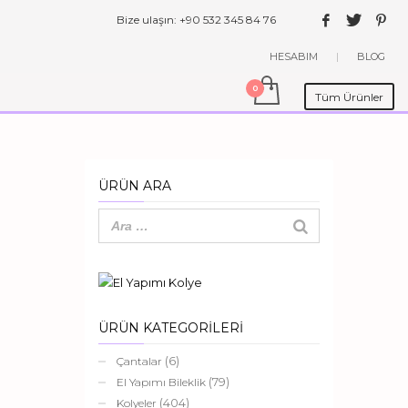
Bize ulaşın: +90 532 345 84 76
HESABIM
|
BLOG
Tüm Ürünler
ÜRÜN ARA
ÜRÜN KATEGORİLERİ
(6)
Çantalar
(79)
El Yapımı Bileklik
(404)
Kolyeler