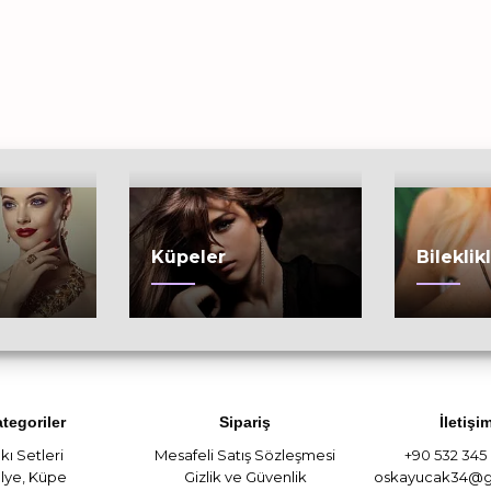
Küpeler
Bileklik
tegoriler
Sipariş
İletişi
kı Setleri
Mesafeli Satış Sözleşmesi
+90 532 345
lye
,
Küpe
Gizlik ve Güvenlik
oskayucak34@g