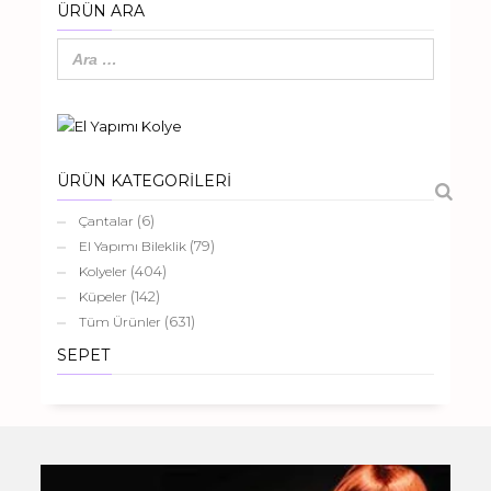
ÜRÜN ARA
ÜRÜN KATEGORİLERİ
(6)
Çantalar
(79)
El Yapımı Bileklik
(404)
Kolyeler
(142)
Küpeler
(631)
Tüm Ürünler
SEPET