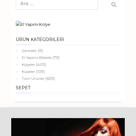
ÜRÜN KATEGORİLERİ
(6)
Çantalar
(79)
El Yapımı Bileklik
(405)
Kolyeler
(139)
Küpeler
(629)
Tüm Ürünler
SEPET