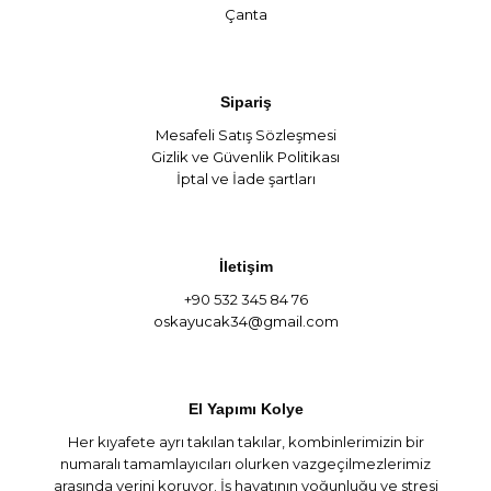
Çanta
Sipariş
Mesafeli Satış Sözleşmesi
Gizlik ve Güvenlik Politikası
İptal ve İade şartları
İletişim
+90 532 345 84 76
oskayucak34@gmail.com
El Yapımı Kolye
Her kıyafete ayrı takılan takılar, kombinlerimizin bir
numaralı tamamlayıcıları olurken vazgeçilmezlerimiz
arasında yerini koruyor. İş hayatının yoğunluğu ve stresi