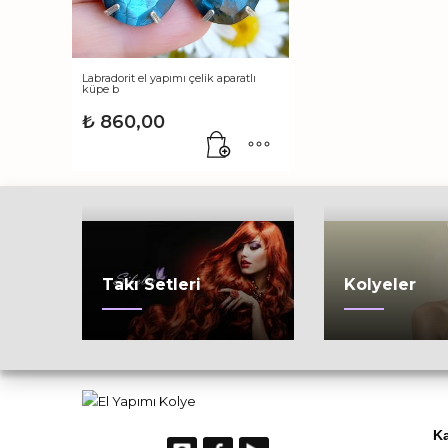
Labradorit el yapımı çelik aparatlı
küpe b
₺
860,00
Takı Setleri
Kolyeler
Ka