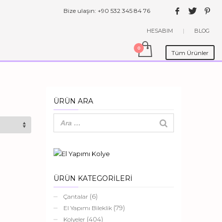
Bize ulaşın: +90 532 345 84 76
HESABIM
|
BLOG
Tüm Ürünler
ÜRÜN ARA
ÜRÜN KATEGORİLERİ
(6)
Çantalar
(79)
El Yapımı Bileklik
(404)
Kolyeler