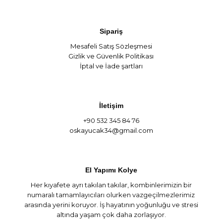
Sipariş
Mesafeli Satış Sözleşmesi
Gizlik ve Güvenlik Politikası
İptal ve İade şartları
İletişim
+90 532 345 84 76
oskayucak34@gmail.com
El Yapımı Kolye
Her kıyafete ayrı takılan takılar, kombinlerimizin bir
numaralı tamamlayıcıları olurken vazgeçilmezlerimiz
arasında yerini koruyor. İş hayatının yoğunluğu ve stresi
altında yaşam çok daha zorlaşıyor.