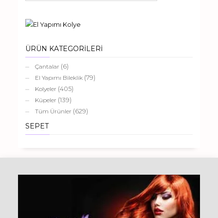
ÜRÜN KATEGORİLERİ
(6)
Çantalar
(79)
El Yapımı Bileklik
(405)
Kolyeler
(139)
Küpeler
(629)
Tüm Ürünler
SEPET