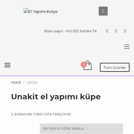
Bize ulaşın: +90 532 345 84 76
Tüm Ürünler
HOME
ÜRÜN
Unakit el yapımı küpe
EN
2 SONUCUN TÜMÜ GÖSTERILIYOR
YENIYE
GÖRE
SIRALANDI