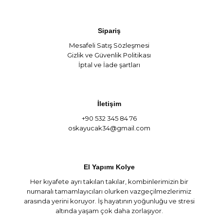
Sipariş
Mesafeli Satış Sözleşmesi
Gizlik ve Güvenlik Politikası
İptal ve İade şartları
İletişim
+90 532 345 84 76
oskayucak34@gmail.com
El Yapımı Kolye
Her kıyafete ayrı takılan takılar, kombinlerimizin bir
numaralı tamamlayıcıları olurken vazgeçilmezlerimiz
arasında yerini koruyor. İş hayatının yoğunluğu ve stresi
altında yaşam çok daha zorlaşıyor.