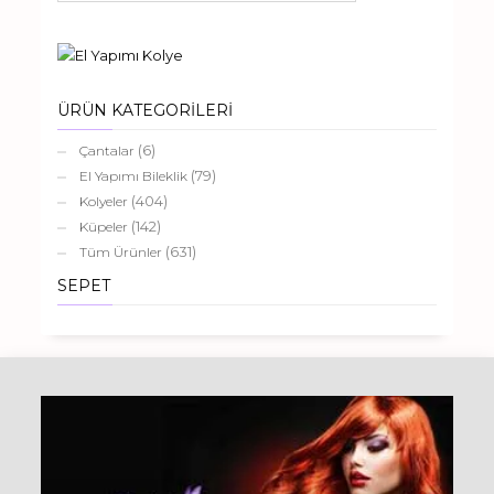
ÜRÜN KATEGORİLERİ
(6)
Çantalar
(79)
El Yapımı Bileklik
(404)
Kolyeler
(142)
Küpeler
(631)
Tüm Ürünler
SEPET