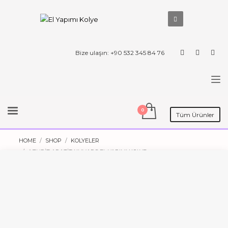
Bize ulaşın: +90 532 345 84 76
Tüm Ürünler
HOME
SHOP
KOLYELER
AZURIT APATIT KUVARS EL YAPIMI KOLYE