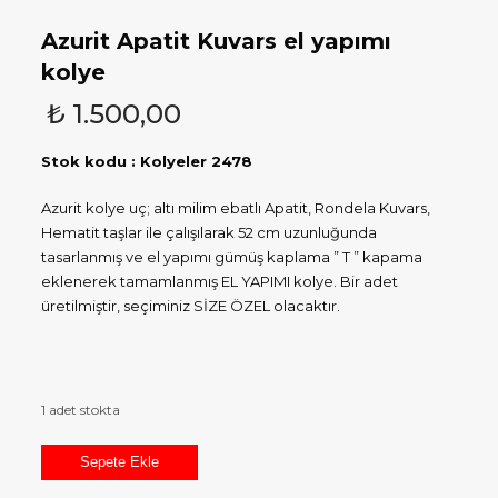
Azurit Apatit Kuvars el yapımı
kolye
₺
1.500,00
Stok kodu : Kolyeler 2478
Azurit kolye uç; altı milim ebatlı Apatit, Rondela Kuvars,
Hematit taşlar ile çalışılarak 52 cm uzunluğunda
tasarlanmış ve el yapımı gümüş kaplama ” T ” kapama
eklenerek tamamlanmış EL YAPIMI kolye. Bir adet
üretilmiştir, seçiminiz SİZE ÖZEL olacaktır.
1 adet stokta
Azurit
Sepete Ekle
Apatit