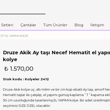
 Setleri
Çantalar
Tüm Ürünler
Blog
İletişim
TIT EL YAPIMI KOLYE
Druze Akik Ay taşı Necef Hematit el yap
kolye
₺
1.570,00
Stok kodu : Kolyeler 2412
Druze Akik kolye uç; altı milim ve bir cm küp ebatlı Ay taşı, amorf Ne
Hematit taşlar ile çalışılıp, el yapımı gümüş kaplama ” T ” kapama e
50 cm uzunluğunda tasarlanmış EL YAPIMI kolye. Bir adet üretilmiştir
seçiminiz SİZE ÖZEL olacaktır.