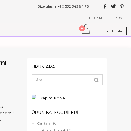
Bize ulaşın: +90 532 345 84 76
HESABIM
|
BLOG
Tüm Ürünler
ımı
ÜRÜN ARA
cef,
ÜRÜN KATEGORİLERİ
klenerek
,
(6)
Çantalar
(79)
El Yapımı Bileklik