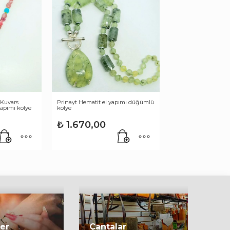
 Kuvars
Prinayt Hematit el yapımı düğümlü
apımı kolye
kolye
₺
1.670,00
ler
Çantalar