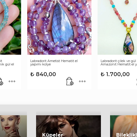
it
Labradorit Ametist Hematit el
Labradorit çilek ve gül
ik gül el
yapımı kolye
Amazonit Hematit el y
₺
840,00
₺
1.700,00
Küpeler
Bileklik