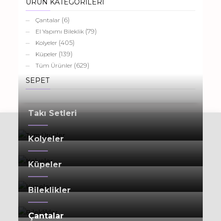
ÜRÜN KATEGORİLERİ
(6)
Çantalar
(79)
El Yapımı Bileklik
(405)
Kolyeler
(139)
Küpeler
(629)
Tüm Ürünler
SEPET
Takı Setleri
Kolyeler
Küpeler
Bileklikler
Çantalar