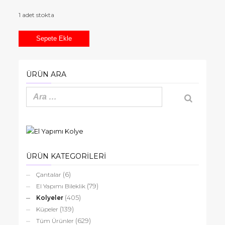
1 adet stokta
Apatit
Sepete Ekle
Arizona
örümcek
Turkuaz
ÜRÜN ARA
Hematit
el
yapımı
kolye
adet
ÜRÜN KATEGORİLERİ
(6)
Çantalar
(79)
El Yapımı Bileklik
(405)
Kolyeler
(139)
Küpeler
(629)
Tüm Ürünler