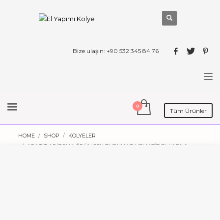
Bize ulaşın: +90 532 345 84 76
Tüm Ürünler
HOME
SHOP
KOLYELER
APATIT ARIZONA ÖRÜMCEK TURKUAZ HEMATIT EL YAPIMI
KOLYE