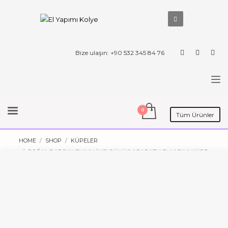
Bize ulaşın: +90 532 345 84 76
Tüm Ürünler
HOME
SHOP
KÜPELER
DOĞAL BAROK VE KUM İNCI GÜMÜŞ APARATLI EL YAPIMI KÜPE
A