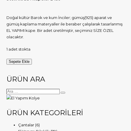
Doğal kültür Barok ve kum İnciler; gümüş(925) aparat ve
gümüş kaplama materyaller ile beraber çalışılarak tasarlanmış
EL YAPIMI küpe. Bir adet üretilmiştir, seçiminiz SİZE ÖZEL
olacaktır.
1 adet stokta
Doğal
Sepete Ekle
Barok
ve
ÜRÜN ARA
kum
İnci
gümüş
aparatlı
el
ÜRÜN KATEGORİLERİ
yapımı
küpe
Çantalar
(6)
a