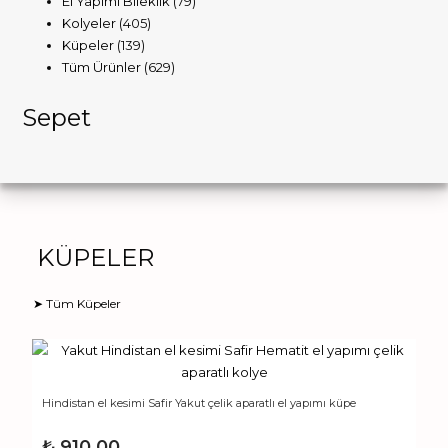
El Yapımı Bileklik
(79)
adet
Kolyeler
(405)
Küpeler
(139)
Tüm Ürünler
(629)
Sepet
KÜPELER
➤ Tüm Küpeler
Hindistan el kesimi Safir Yakut çelik aparatlı el yapımı küpe
₺
910,00