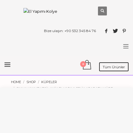
Bize ulaşın: +90 532 345 84 76
Tüm Ürünler
HOME
SHOP
KÜPELER
SIKMA YAKUT YEŞIL AKIK EL YAPIMI ÇELIK APARATLI KÜPE