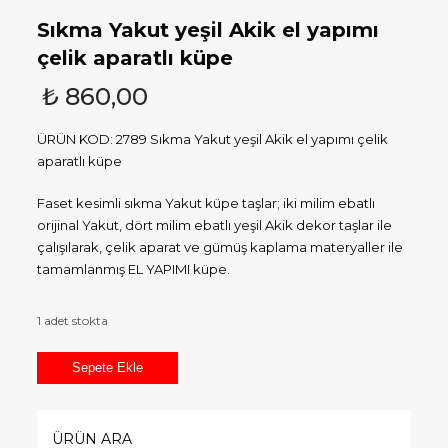
Sıkma Yakut yeşil Akik el yapımı
çelik aparatlı küpe
₺
860,00
ÜRÜN KOD: 2789 Sıkma Yakut yeşil Akik el yapımı çelik
aparatlı küpe
Faset kesimli sıkma Yakut küpe taşlar; iki milim ebatlı
orijinal Yakut, dört milim ebatlı yeşil Akik dekor taşlar ile
çalışılarak, çelik aparat ve gümüş kaplama materyaller ile
tamamlanmış EL YAPIMI küpe.
1 adet stokta
Sıkma
Sepete Ekle
Yakut
yeşil
Akik
ÜRÜN ARA