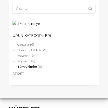
el
yapımı
çelik
aparatlı
küpe
adet
ÜRÜN KATEGORİLERİ
(6)
Çantalar
(79)
El Yapımı Bileklik
(404)
Kolyeler
(142)
Küpeler
(631)
Tüm Ürünler
SEPET