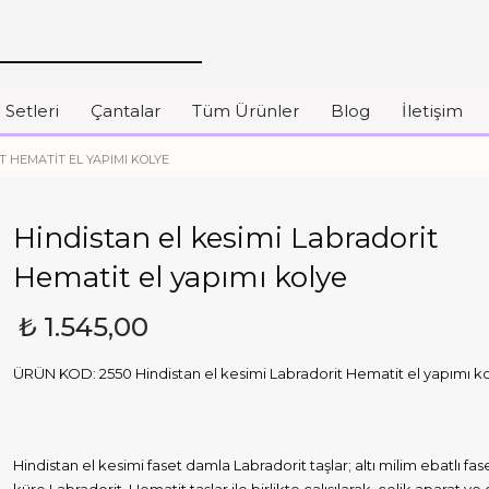
 Setleri
Çantalar
Tüm Ürünler
Blog
İletişim
T HEMATIT EL YAPIMI KOLYE
Hindistan el kesimi Labradorit
Hematit el yapımı kolye
₺
1.545,00
ÜRÜN KOD: 2550 Hindistan el kesimi Labradorit Hematit el yapımı k
Hindistan el kesimi faset damla Labradorit taşlar; altı milim ebatlı fa