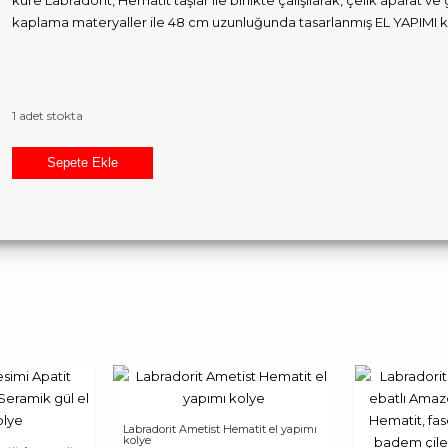
küre Labradorit, Hematit taşlar ile birlikte çalışılarak, çelik aparat v
kaplama materyaller ile 48 cm uzunluğunda tasarlanmış EL YAPIMI k
1 adet stokta
Hindistan
Sepete Ekle
el
kesimi
Labradorit
Hematit
el
yapımı
kolye
adet
Labradorit Ametist Hematit el yapımı
kolye