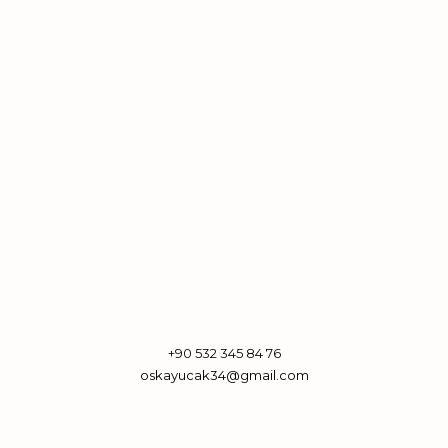
+90 532 345 84 76
oskayucak34@gmail.com