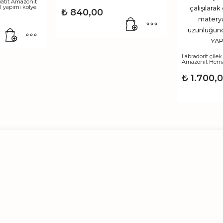
patit Amazonit
l yapımı kolye
₺
840,00
Labradorit çilek
Amazonit Hemat
₺
1.700,