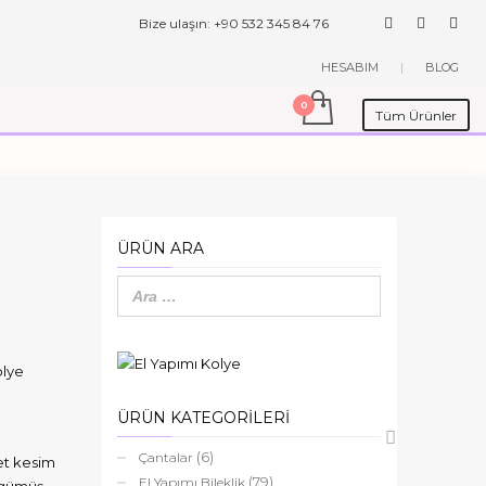
Bize ulaşın: +90 532 345 84 76
HESABIM
|
BLOG
Tüm Ürünler
ÜRÜN ARA
olye
ÜRÜN KATEGORİLERİ
(6)
Çantalar
set kesim
(79)
El Yapımı Bileklik