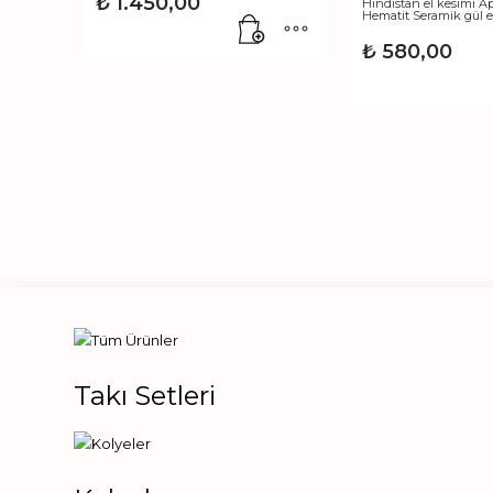
₺
1.450,00
Hindistan el kesimi A
Hematit Seramik gül e
₺
580,00
Takı Setleri