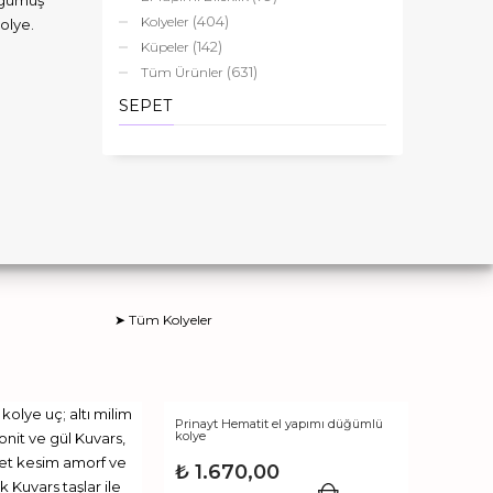
e gümüş
(404)
Kolyeler
olye.
(142)
Küpeler
(631)
Tüm Ürünler
SEPET
➤ Tüm Kolyeler
Prinayt Hematit el yapımı düğümlü
kolye
₺
1.670,00